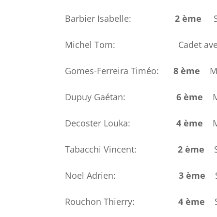
Barbier Isabelle:
2 ème
Sén
Michel Tom: Cadet avec 189 p
Gomes-Ferreira Timéo:
8 ème
M
Dupuy Gaétan:
6 ème
Decoster Louka:
4 ème
Mi
Tabacchi Vincent:
2 ème
Sé
Noel Adrien:
3 ème
Sé
Rouchon Thierry:
4 ème