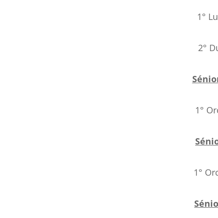
1° L
2° D
Sénio
1° Or
Séni
1° Or
Sénio