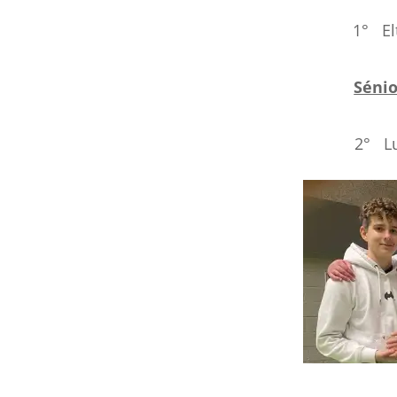
1° E
Sénio
2° L