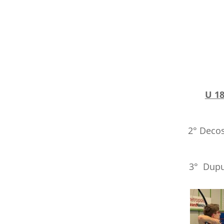
U 1
2° Deco
3° Dupu