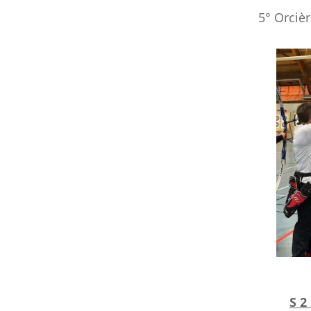
5° Orciè
S 2