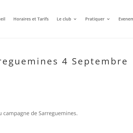
eil
Horaires et Tarifs
Le club
Pratiquer
Evene
reguemines 4 Septembre
 au campagne de Sarreguemines.