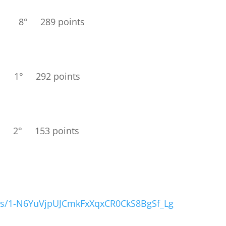
289 points
 292 points
 153 points
ders/1-N6YuVjpUJCmkFxXqxCR0CkS8BgSf_Lg