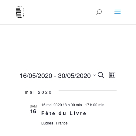
Évènements
16/05/2020
 - 
30/05/2020
Recher
Navi
Recherche
Liste
de
et
Sélectionnez
mai 2020
vues
naviga
une
16 mai 2020 / 8 h 00 min
-
17 h 00 min
SAM
Évèn
16
Fête du Livre
de
date.
Ludres
, France
vues